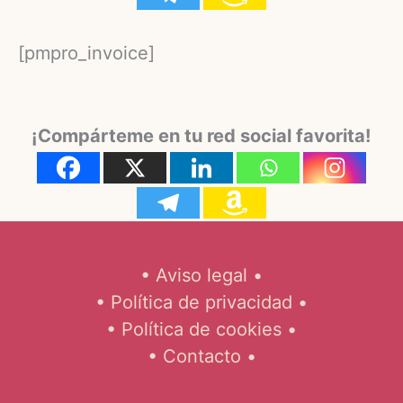
[pmpro_invoice]
¡Compárteme en tu red social favorita!
• Aviso legal •
• Política de privacidad •
• Política de cookies •
• Contacto •