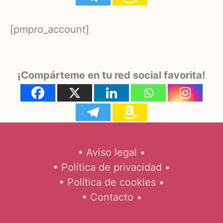
[pmpro_account]
¡Compárteme en tu red social favorita!
• Aviso legal •
• Política de privacidad •
• Política de cookies •
• Contacto •